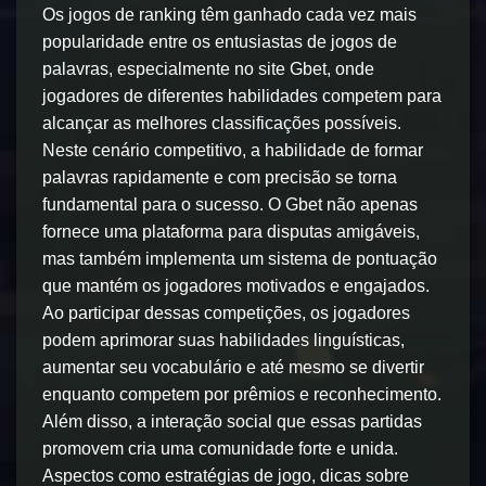
Os jogos de ranking têm ganhado cada vez mais
popularidade entre os entusiastas de jogos de
palavras, especialmente no site Gbet, onde
jogadores de diferentes habilidades competem para
alcançar as melhores classificações possíveis.
Neste cenário competitivo, a habilidade de formar
palavras rapidamente e com precisão se torna
fundamental para o sucesso. O Gbet não apenas
fornece uma plataforma para disputas amigáveis,
mas também implementa um sistema de pontuação
que mantém os jogadores motivados e engajados.
Ao participar dessas competições, os jogadores
podem aprimorar suas habilidades linguísticas,
aumentar seu vocabulário e até mesmo se divertir
enquanto competem por prêmios e reconhecimento.
Além disso, a interação social que essas partidas
promovem cria uma comunidade forte e unida.
Aspectos como estratégias de jogo, dicas sobre