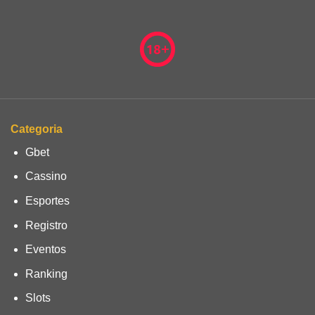
Categoria
Gbet
Cassino
Esportes
Registro
Eventos
Ranking
Slots