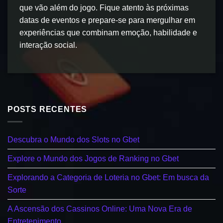
que vão além do jogo. Fique atento às próximas
datas de eventos e prepare-se para mergulhar em
experiências que combinam emoção, habilidade e
interação social.
POSTS RECENTES
Descubra o Mundo dos Slots no Gbet
Explore o Mundo dos Jogos de Ranking no Gbet
Explorando a Categoria de Loteria no Gbet: Em busca da
Sorte
A Ascensão dos Cassinos Online: Uma Nova Era de
Entretenimento