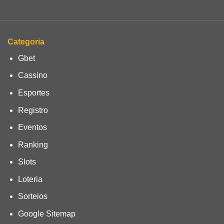
Categoria
Gbet
Cassino
Esportes
Registro
Eventos
Ranking
Slots
Loteria
Sorteios
Google Sitemap